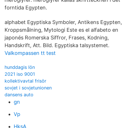
forntida Egypten.
alphabet Egyptiska Symboler, Antikens Egypten,
Kroppsmålning, Mytologi Este es el alfabeto en
japonés Romerska Siffror, Frases, Kodning,
Handskrift, Att. Bild. Egyptiska talsystemet.
Valkompassen tt test
hunddagis lön
2021 iso 9001
kollektivavtal frisör
sovjet i sovjetunionen
dansens auto
gn
Vp
HksA