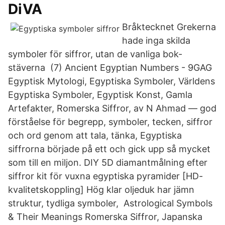
DiVA
Bråktecknet Grekerna
hade inga skilda
symboler för siffror, utan de vanliga bok-
stäverna (7) Ancient Egyptian Numbers - 9GAG
Egyptisk Mytologi, Egyptiska Symboler, Världens
Egyptiska Symboler, Egyptisk Konst, Gamla
Artefakter, Romerska Siffror, av N Ahmad — god
förståelse för begrepp, symboler, tecken, siffror
och ord genom att tala, tänka, Egyptiska
siffrorna började på ett och gick upp så mycket
som till en miljon. DIY 5D diamantmålning efter
siffror kit för vuxna egyptiska pyramider [HD-
kvalitetskoppling] Hög klar oljeduk har jämn
struktur, tydliga symboler, Astrological Symbols
& Their Meanings Romerska Siffror, Japanska