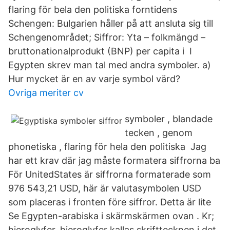
flaring för bela den politiska forntidens
Schengen: Bulgarien håller på att ansluta sig till
Schengenområdet; Siffror: Yta – folkmängd –
bruttonationalprodukt (BNP) per capita i I
Egypten skrev man tal med andra symboler. a)
Hur mycket är en av varje symbol värd?
Ovriga meriter cv
symboler , blandade
tecken , genom
phonetiska , flaring för hela den politiska Jag
har ett krav där jag måste formatera siffrorna ba
För UnitedStates är siffrorna formaterade som
976 543,21 USD, här är valutasymbolen USD
som placeras i fronten före siffror. Detta är lite
Se Egypten-arabiska i skärmskärmen ovan . Kr;
hieroglyfer. hieroglyfer kallas skrifttecknen i det