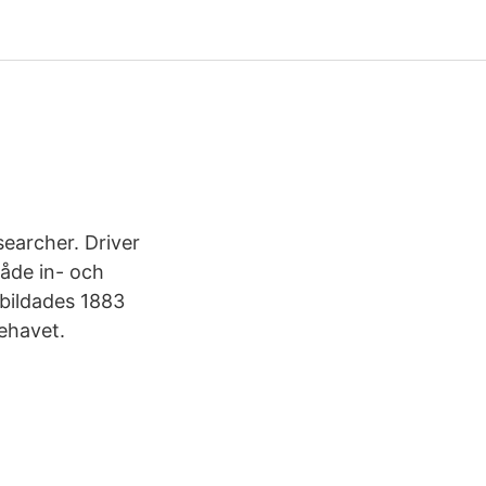
searcher. Driver
åde in- och
 bildades 1883
ehavet.