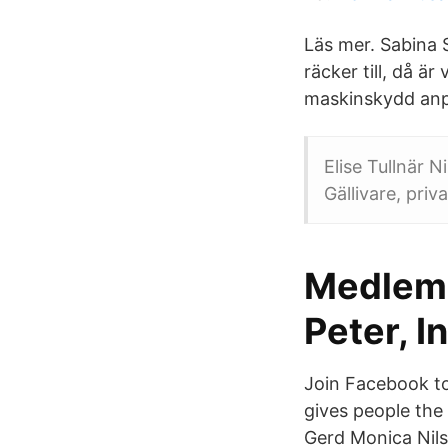
Läs mer. Sabina 
räcker till, då är
maskinskydd anpa
Elise Tullnär N
Gällivare, pri
Medlems
Peter, I
Join Facebook t
gives people th
Gerd Monica Nils