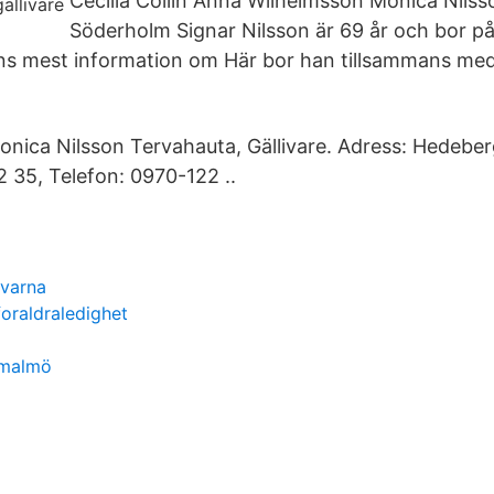
Cecilia Collin Anna Wilhelmsson Monica Nilss
Söderholm Signar Nilsson är 69 år och bor på
inns mest information om Här bor han tillsammans me
nica Nilsson Tervahauta, Gällivare. Adress: Hedebe
35, Telefon: 0970-122 ..
kvarna
foraldraledighet
 malmö