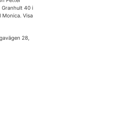
on Petter
 Granhult 40 i
d Monica. Visa
rgavägen 28,