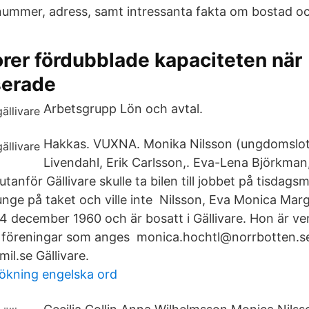
nummer, adress, samt intressanta fakta om bostad o
rer fördubblade kapaciteten när
serade
Arbetsgrupp Lön och avtal.
Hakkas. VUXNA. Monika Nilsson (ungdomslots
Livendahl, Erik Carlsson,. Eva-Lena Björkman
utanför Gällivare skulle ta bilen till jobbet på tisdag
unge på taket och ville inte Nilsson, Eva Monica Marg
4 december 1960 och är bosatt i Gällivare. Hon är ve
er föreningar som anges monica.hochtl@norrbotten.s
il.se Gällivare.
kning engelska ord