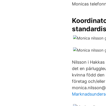
Monicas telefon
Koordinato
standardi
Nilsson i Hakkas 
det en pärluggle
kvinna född den 
företag och/ell
monica.nilsson@m
Marknadsundersö