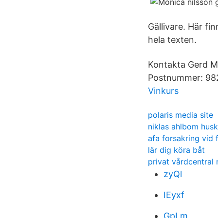
Gällivare. Här f
hela texten.
Kontakta Gerd Mo
Postnummer: 982 
Vinkurs
polaris media site
niklas ahlbom hus
afa forsakring vid 
lär dig köra båt
privat vårdcentral
zyQl
IEyxf
GpLm