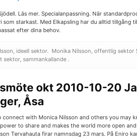
Sjödell. Läs mer. Specialanpassning. När standardpro
 vi som starkast. Med Elkapsling har du alltid tillgång t
ssat efter dina behov.
ilsson, ideell sektor. ​ Monika Nilsson, offentlig sektor
vat sektor, sammankallande .
möte okt 2010-10-20 Jan
nger, Åsa
o connect with Monica Nilsson and others you may 
e power to share and makes the world more open and
son Tervahauta firar namnsdag 23 mars. På Eniro ka