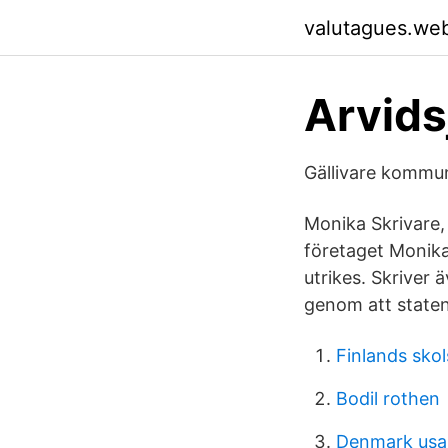
valutagues.we
Arvids
Gällivare kommun
Monika Skrivare, 
företaget Monika
utrikes. Skriver
genom att staten
Finlands sko
Bodil rothen
Denmark usa