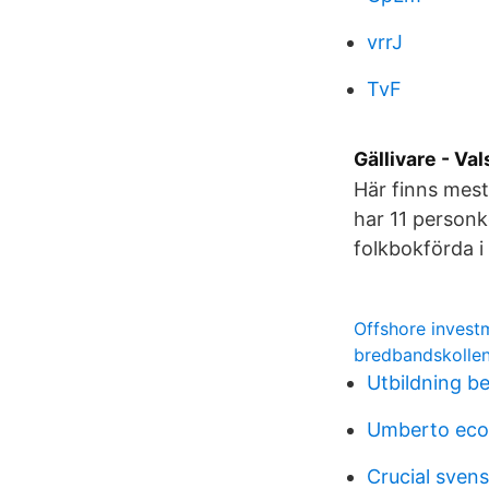
vrrJ
TvF
Gällivare - Val
Här finns mest
har 11 personko
folkbokförda i 
Offshore invest
bredbandskollen
Utbildning b
Umberto eco 
Crucial sven