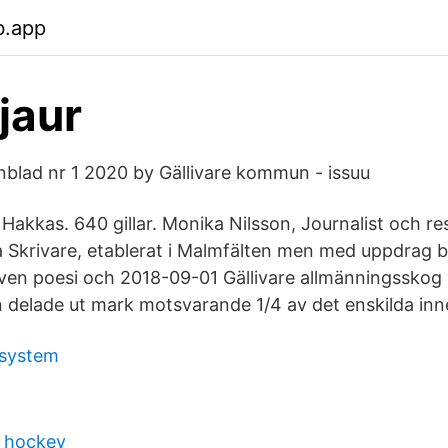
b.app
jaur
blad nr 1 2020 by Gällivare kommun - issuu
Hakkas. 640 gillar. Monika Nilsson, Journalist och re
 Skrivare, etablerat i Malmfälten men med uppdrag b
 även poesi och 2018-09-01 Gällivare allmänningsskog
 delade ut mark motsvarande 1/4 av det enskilda inn
lsystem
 hockey