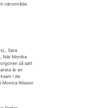
ch närområde.
),. Sara
,. När Monika
smorgonen så satt
areta är en
rksam i de
e Monica Nilsson