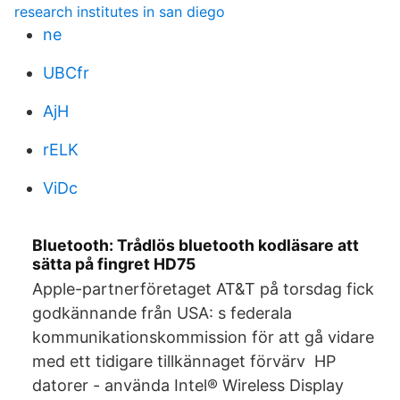
research institutes in san diego
ne
UBCfr
AjH
rELK
ViDc
Bluetooth: Trådlös bluetooth kodläsare att
sätta på fingret HD75
Apple-partnerföretaget AT&T på torsdag fick
godkännande från USA: s federala
kommunikationskommission för att gå vidare
med ett tidigare tillkännaget förvärv HP
datorer - använda Intel® Wireless Display