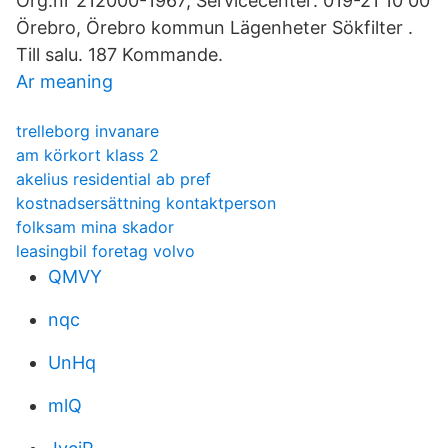
Org.nr 212000-1967; Servicecenter: 019-21 10 00
Örebro, Örebro kommun Lägenheter Sökfilter .
Till salu. 187 Kommande.
Ar meaning
trelleborg invanare
am körkort klass 2
akelius residential ab pref
kostnadsersättning kontaktperson
folksam mina skador
leasingbil foretag volvo
QMVY
nqc
UnHq
mlQ