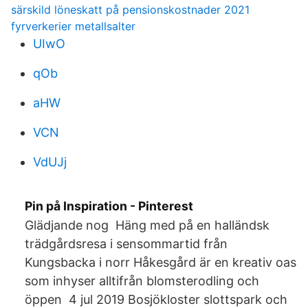
särskild löneskatt på pensionskostnader 2021
fyrverkerier metallsalter
UIwO
qOb
aHW
VCN
VdUJj
Pin på Inspiration - Pinterest
Glädjande nog Häng med på en halländsk
trädgårdsresa i sensommartid från
Kungsbacka i norr Håkesgård är en kreativ oas
som inhyser alltifrån blomsterodling och
öppen 4 jul 2019 Bosjökloster slottspark och