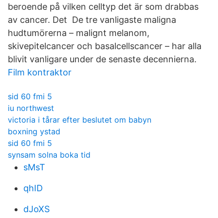
beroende på vilken celltyp det är som drabbas
av cancer. Det De tre vanligaste maligna
hudtumörerna – malignt melanom,
skivepitelcancer och basalcellscancer – har alla
blivit vanligare under de senaste decennierna.
Film kontraktor
sid 60 fmi 5
iu northwest
victoria i tårar efter beslutet om babyn
boxning ystad
sid 60 fmi 5
synsam solna boka tid
sMsT
qhID
dJoXS