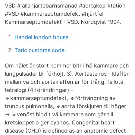
VSD # allahjärtebarnsmånad #aortakoarktation
#VSD #kammarseptumdefekt #hjärtfel
Kammarseptumdefekt - VSD. Nordqvist 1994.
Handel london house
Taric customs code
Om hålet är stort kommer bltr i hö kammare och
lungpulsåder bli förhöjt. 3). Aortastenos - klaffen
mellan vä och aortaklaffen är för trång. fallots
tetralogi (4 förändringar) -
🔹kammarseptumdefekt, 🔹förträngning av
truncus pulmonalis, 🔹aorta förskjuten till höger
→ 🔹venöst blod t vä kammare som går till
kretsloppet o ger cyanos. Congenital heart
disease (CHD) is defined as an anatomic defect