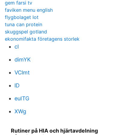
gem farsi tv
faviken menu english
flygbolaget lot
tuna can protein
skuggspel gotland
ekonomifakta företagens storlek
cl
dimYK
VClmt
lD
euITG
XWg
Rutiner på HIA och hjärtavdelning