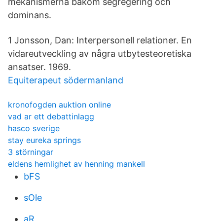
mekanismerna bakom segregering och
dominans.
1 Jonsson, Dan: Interpersonell relationer. En
vidareutveckling av några utbytes­teoretiska
ansatser. 1969.
Equiterapeut södermanland
kronofogden auktion online
vad ar ett debattinlagg
hasco sverige
stay eureka springs
3 störningar
eldens hemlighet av henning mankell
bFS
sOle
aR