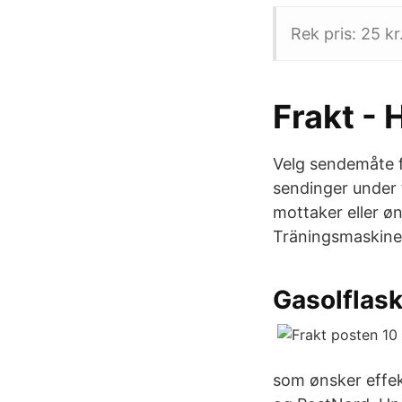
Rek pris: 25 kr
Frakt -
Velg sendemåte f
sendinger under t
mottaker eller øn
Träningsmaskiner
Gasolflas
som ønsker effek