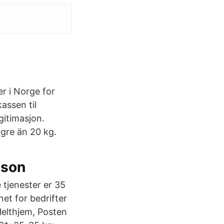
r i Norge for
assen til
gitimasjon.
gre än 20 kg.
sson
tjenester er 35
et for bedrifter
Helthjem, Posten