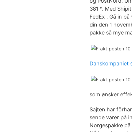
og PostNord. Und
381 *. Med Shipit
FedEx , Gå in på 
din den 1 novem
pakke så mye man
Danskompaniet 
som ønsker effekt
Sajten har förhan
sende varer på in
Norgespakke på 