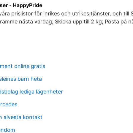
iser - HappyPride
 våra prislistor för inrikes och utrikes tjänster, och till
Framme nästa vardag; Skicka upp till 2 kg; Posta på 
ment online gratis
leines barn heta
dsbolag lediga lägenheter
ercedes
n alvesta kontakt
gendom