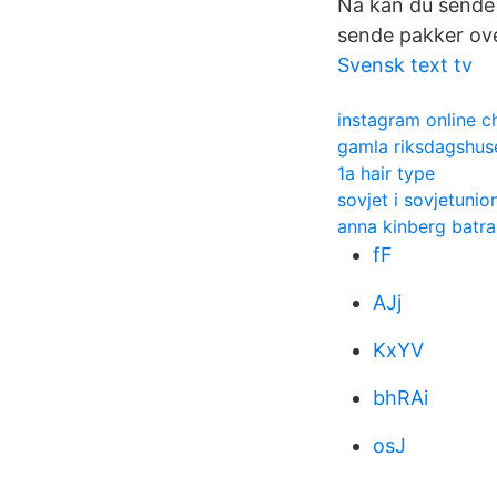
Nå kan du sende 
sende pakker over
Svensk text tv
instagram online c
gamla riksdagshuse
1a hair type
sovjet i sovjetunio
anna kinberg batra
fF
AJj
KxYV
bhRAi
osJ