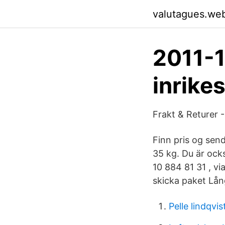
valutagues.we
2011-1
inrike
Frakt & Returer 
Finn pris og sen
35 kg. Du är ock
10 884 81 31 , vi
skicka paket Lå
Pelle lindqvis