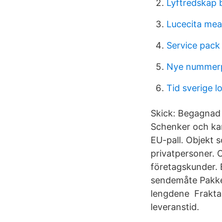
Lyftredskap 
Lucecita mea
Service pack
Nye nummerpl
Tid sverige l
Skick: Begagnad 
Schenker och kan
EU-pall. Objekt 
privatpersoner. 
företagskunder. B
sendemåte Pakke 
lengdene Frakta p
leveranstid.