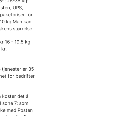
8*; 25-35 kg:
osten, UPS,
paketpriser för
 10 kg Man kan
skens størrelse.
kr 16 - 19,5 kg
 kr.
tjenester er 35
et for bedrifter
a koster det å
il sone 7; som
kke med Posten