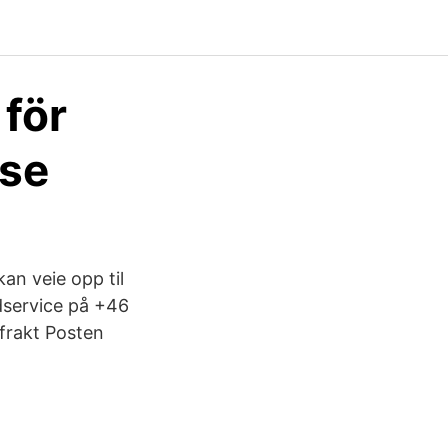
 för
.se
an veie opp til
dservice på +46
 frakt Posten