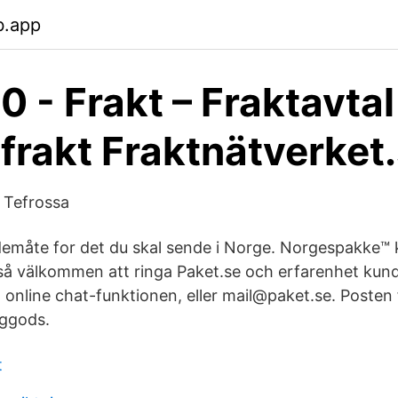
b.app
0 - Frakt – Fraktavtal
sfrakt Fraktnätverket
- Tefrossa
demåte for det du skal sende i Norge. Norgespakke™ k
så välkommen att ringa Paket.se och erfarenhet kun
a online chat-funktionen, eller mail@paket.se. Posten
nggods.
t