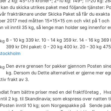
er 2 kg: 45-175 kroner*; 2-10 kg: 149*; 11-20 kg: 26
 kan du skicka utrikes paket med följande tjänster: P
vår frakträknare under Skicka Paket så får du exakta 
ber 2017 med måtten 15x15x15 cm och vikt på 1 och
 vil inntil 35 kg, så lenge man holder seg innenfor e
8 - 10 kg 339 kr. 10 - 14 kg 359 kr. 14 - 16 kg 369 
399 kr Dhl paket: 0 - 20 kg 400 kr. 20 - 30 kg 475
stockholm
Den øvre grensen for pakker gjennom Posten sine 
kg. Dersom du Dette alternativet er gjerne mer egn
iv frakt av 3.
dlat fram bättre priser med en del fraktföretag , Hv
ntil 2 kg. til Skandinavia; som ekspress over natten t
Posten inntil 10 kg; som Norgespakke på Sende pa