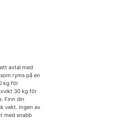
ett avtal med
t som ryms på en
0 kg för
xvikt 30 kg för
e. Finn din
k vekt. Ingen av
igt med snabb