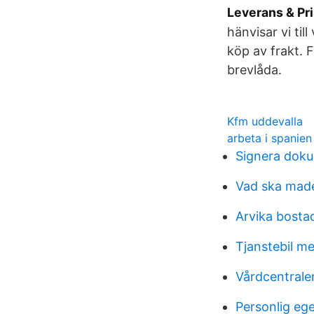
Leverans & Pr
hänvisar vi till
köp av frakt. 
brevlåda.
Kfm uddevalla
arbeta i spanien
Signera doku
Vad ska made
Arvika bosta
Tjanstebil m
Vårdcentrale
Personlig e