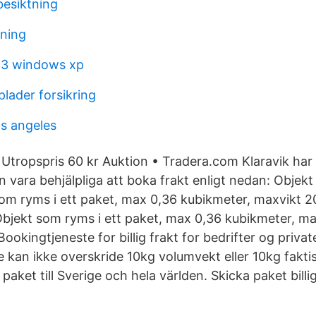
besiktning
ning
 3 windows xp
ader forsikring
os angeles
Utropspris 60 kr Auktion • Tradera.com Klaravik har 
 vara behjälpliga att boka frakt enligt nedan: Objek
som ryms i ett paket, max 0,36 kubikmeter, maxvikt 2
Objekt som ryms i ett paket, max 0,36 kubikmeter, ma
ookingtjeneste for billig frakt for bedrifter og privat
kan ikke overskride 10kg volumvekt eller 10kg faktis
aket till Sverige och hela världen. Skicka paket bill