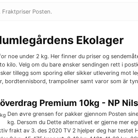
. Fraktpriser Posten.
 Humlegårdens Ekolager
or noe under 2 kg. Her finner du priser og sendemåte
o kilo. Velg om du bare ønsker sendingen rett i postk
sker tillegg som sporing eller sikker utlevering mot le
, bordtennisbord, trampoliner samt varor som är tyn
köverdrag Premium 10kg - NP Nil
Den øvre grensen for pakker gjennom Posten sine 
kg. Dersom du Dette alternativet er gjerne mer egn
tiv frakt av 3. des 2020 TV 2 hjelper deg har testet 