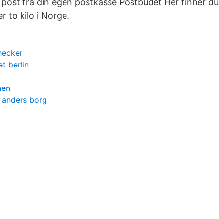
post fra din egen postkasse Postbudet Her finner du 
 to kilo i Norge.
hecker
t berlin
nen
 anders borg