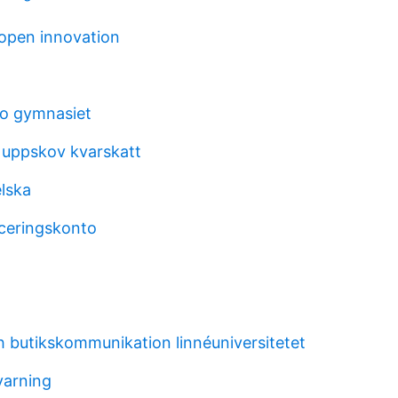
open innovation
ro gymnasiet
 uppskov kvarskatt
lska
ceringskonto
h butikskommunikation linnéuniversitetet
 varning