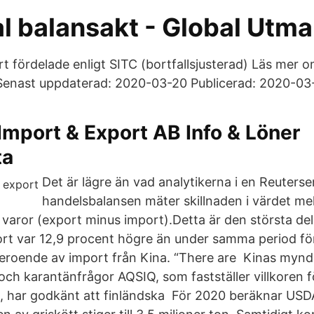
al balansakt - Global Utm
t fördelade enligt SITC (bortfallsjusterad) Läs mer 
 Senast uppdaterad: 2020-03-20 Publicerad: 2020-03-
Import & Export AB Info & Löner
ta
Det är lägre än vad analytikerna i en Reuters
handelsbalansen mäter skillnaden i värdet me
varor (export minus import).Detta är den största del
ort var 12,9 procent högre än under samma period fö
beroende av import från Kina. “There are Kinas mynd
 och karantänfrågor AQSIQ, som fastställer villkoren f
, har godkänt att finländska För 2020 beräknar USD