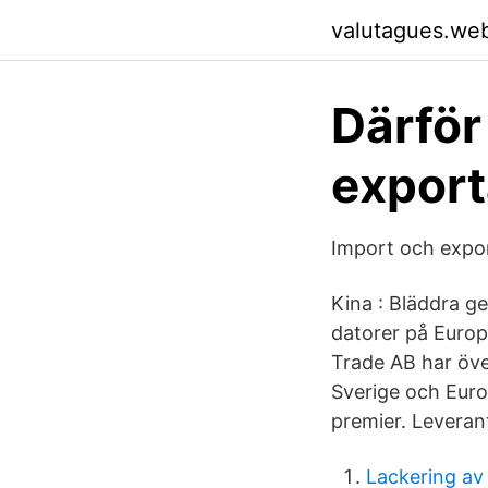
valutagues.we
Därför
export
Import och expor
Kina : Bläddra g
datorer på Europ
Trade AB har öve
Sverige och Euro
premier. Leverant
Lackering av