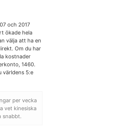
007 och 2017
rt ökade hela
an välja att ha en
irekt. Om du har
lla kostnader
erkonto, 1460.
u världens 5:e
ångar per vecka
a vet kinesiska
h snabbt.