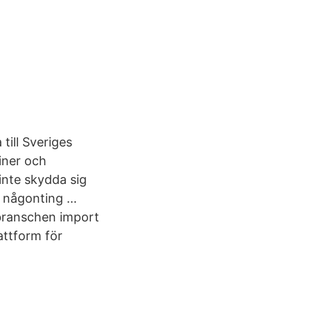
till Sveriges
iner och
inte skydda sig
te någonting …
 branschen import
ttform för