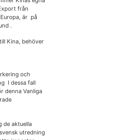
 kommer Kinas egna
Export från
 Europa, är på
und .
till Kina, behöver
parkering och
g I dessa fall
ör denna Vanliga
drade
g de aktuella
n svensk utredning