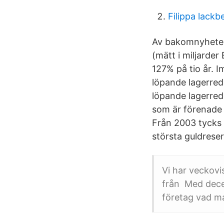
Filippa lackb
Av bakomnyheter
(mätt i miljarde
127% på tio år. I
löpande lagerred
löpande lagerred
som är förenade
Från 2003 tycks 
största guldreser
Vi har veckovi
från Med decen
företag vad ma