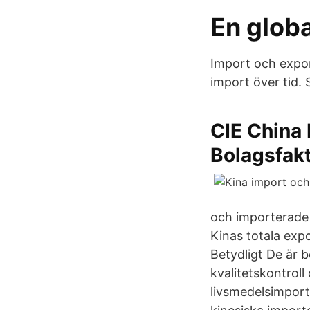
En glob
Import och expor
import över tid.
CIE China 
Bolagsfak
och importerade 
Kinas totala exp
Betydligt De är 
kvalitetskontroll
livsmedelsimport