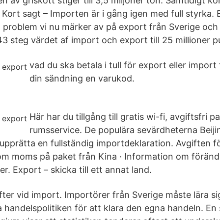
n av griskött stiger till 3,5 miljoner ton. Samtidigt
 Kort sagt – Importen är i gång igen med full styrka. 
rt problem vi nu märker av på export från Sverige och
3 steg värdet af import och export till 25 millioner p
vad du ska betala i tull för export eller import 
din sändning en varukod.
Här har du tillgång till gratis wi-fi, avgiftsfri 
rumsservice. De populära sevärdheterna Beijin
pprätta en fullständig importdeklaration. Avgiften f
om moms på paket från Kina · Information om förän
er. Export – skicka till ett annat land.
fter vid import. Importörer från Sverige måste lära si
a handelspolitiken för att klara den egna handeln. E