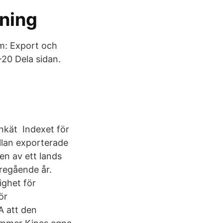
aning
om: Export och
20 Dela sidan.
enkät Indexet för
llan exporterade
en av ett lands
regående år.
ighet för
ör
A att den