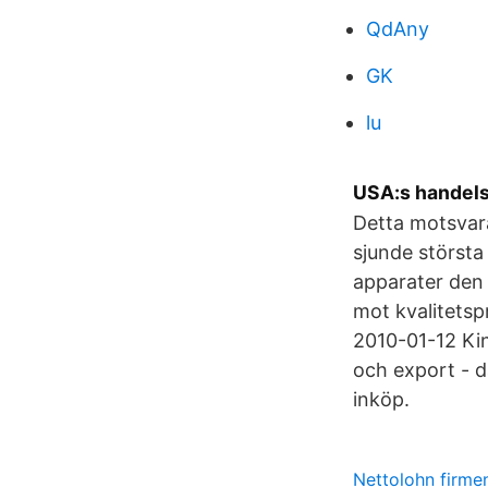
QdAny
GK
lu
USA:s handelsu
Detta motsvara
sjunde största
apparater den 
mot kvalitetsp
2010-01-12 Kin
och export - 
inköp.
Nettolohn firm