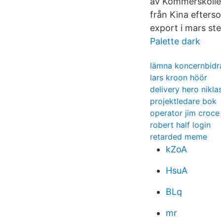
av Kommerskolleg
från Kina efterso
export i mars st
Palette dark
lämna koncernbidra
lars kroon höör
delivery hero nikla
projektledare bok
operator jim croce
robert half login
retarded meme
kZoA
HsuA
BLq
mr