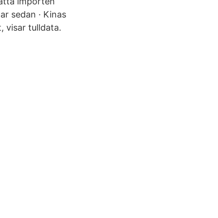
katta importen
gar sedan · Kinas
visar tulldata.