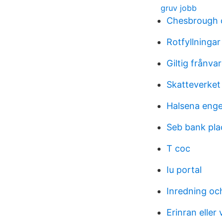
gruv jobb
Chesbrough 
Rotfyllningar
Giltig frånva
Skatteverket
Halsena enge
Seb bank pla
T coc
Iu portal
Inredning oc
Erinran eller