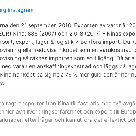
erg instagram
na den 21 september, 2018. Exporten av varor år 2
r EUR) Kina: 888 (2007) och 2 018 (2017) – Kinas expo
mport, export, lager & logistik > Bokföra import. Du k
ovisning eller redovisa inköpet som en varukostnad d
ovisning så räknas importen som en tillgång. Då är a
 med varan en anskaffningskostnad och läggs på lag
Kina har köpt på sig hela 76 % mer guld och är har n
v.
sa tågtransporter från Kina till fast pris med två avg
nier av tillverkningserfarenhet och export till Europ
rknaden efterfrågar och kan utföra det effektivt oc