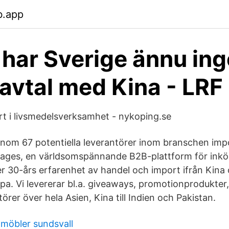
b.app
 har Sverige ännu ing
avtal med Kina - LRF
t i livsmedelsverksamhet - nykoping.se
enom 67 potentiella leverantörer inom branschen imp
ages, en världsomspännande B2B-plattform för inkö
r 30-års erfarenhet av handel och import ifrån Kina o
pa. Vi levererar bl.a. giveaways, promotionprodukter,
örer över hela Asien, Kina till Indien och Pakistan.
 möbler sundsvall