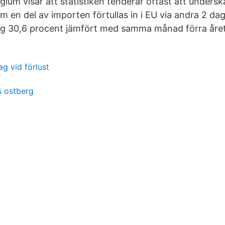
ium visar att statistiken tenderar oftast att unders
m en del av importen förtullas in i EU via andra 2 da
eg 30,6 procent jämfört med samma månad förra året, 
g vid förlust
s ostberg