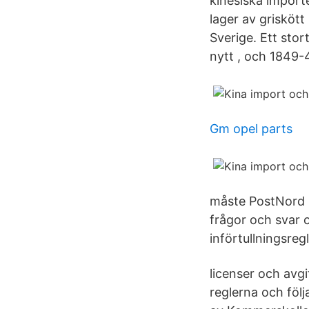
kinesiska importe
lager av griskött
Sverige. Ett sto
nytt , och 1849-4
Gm opel parts
måste PostNord u
frågor och svar 
införtullningsregl
licenser och avgi
reglerna och följ